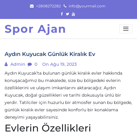
Skip
+2808272282
info@yourmail.com
to
content
Spor Ajan
Aydın Kuyucak Günlük Kiralık Ev
Admin
0
On Ağu 19, 2023
Aydın Kuyucak’ta bulunan günlük kiralık evler hakkında
konuşacağımız bu makalede, size bu bölgedeki evlerin
özelliklerini ve ulaşım imkanlarını aktaracağız. Aydın
Kuyucak, doğal güzellikleri ve tarihi dokusuyla ünlü bir
yerdir. Tatilciler için huzurlu bir atmosfer sunan bu bölgede,
günlük kiralık evler sayesinde konforlu bir konaklama
deneyimi yaşayabilirsiniz.
Evlerin Özellikleri