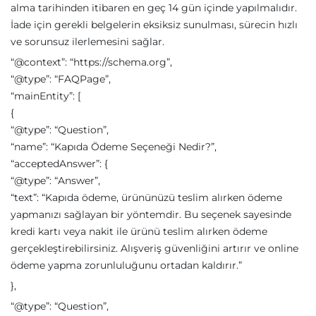
alma tarihinden itibaren en geç 14 gün içinde yapılmalıdır.
İade için gerekli belgelerin eksiksiz sunulması, sürecin hızlı
ve sorunsuz ilerlemesini sağlar.
“@context”: “https://schema.org”,
“@type”: “FAQPage”,
“mainEntity”: [
{
“@type”: “Question”,
“name”: “Kapıda Ödeme Seçeneği Nedir?”,
“acceptedAnswer”: {
“@type”: “Answer”,
“text”: “Kapıda ödeme, ürününüzü teslim alırken ödeme
yapmanızı sağlayan bir yöntemdir. Bu seçenek sayesinde
kredi kartı veya nakit ile ürünü teslim alırken ödeme
gerçekleştirebilirsiniz. Alışveriş güvenliğini artırır ve online
ödeme yapma zorunluluğunu ortadan kaldırır.”
},
“@type”: “Question”,