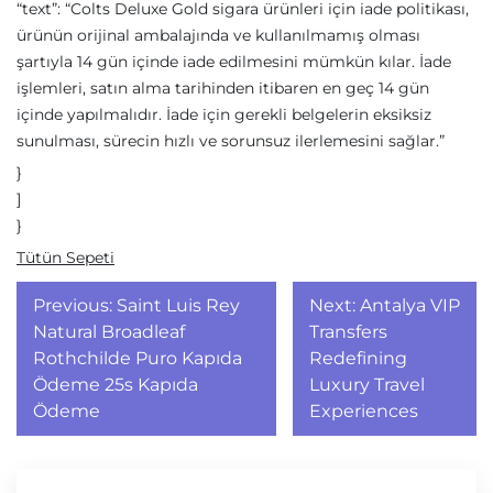
“text”: “Colts Deluxe Gold sigara ürünleri için iade politikası,
ürünün orijinal ambalajında ve kullanılmamış olması
şartıyla 14 gün içinde iade edilmesini mümkün kılar. İade
işlemleri, satın alma tarihinden itibaren en geç 14 gün
içinde yapılmalıdır. İade için gerekli belgelerin eksiksiz
sunulması, sürecin hızlı ve sorunsuz ilerlemesini sağlar.”
}
]
}
Tütün Sepeti
Yazı
Previous:
Saint Luis Rey
Next:
Antalya VIP
gezinmesi
Natural Broadleaf
Transfers
Rothchilde Puro Kapıda
Redefining
Ödeme 25s Kapıda
Luxury Travel
Ödeme
Experiences