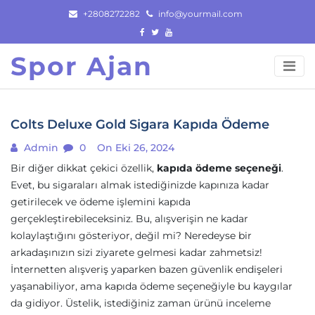
Skip
+2808272282
info@yourmail.com
to
content
Spor Ajan
Colts Deluxe Gold Sigara Kapıda Ödeme
Admin
0
On Eki 26, 2024
Bir diğer dikkat çekici özellik,
kapıda ödeme seçeneği
.
Evet, bu sigaraları almak istediğinizde kapınıza kadar
getirilecek ve ödeme işlemini kapıda
gerçekleştirebileceksiniz. Bu, alışverişin ne kadar
kolaylaştığını gösteriyor, değil mi? Neredeyse bir
arkadaşınızın sizi ziyarete gelmesi kadar zahmetsiz!
İnternetten alışveriş yaparken bazen güvenlik endişeleri
yaşanabiliyor, ama kapıda ödeme seçeneğiyle bu kaygılar
da gidiyor. Üstelik, istediğiniz zaman ürünü inceleme