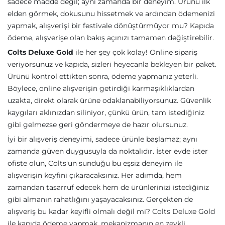
sadece madde değil; aynı zamanda bir deneyim. Ürünü ilk
elden görmek, dokusunu hissetmek ve ardından ödemenizi
yapmak, alışverişi bir festivale dönüştürmüyor mu? Kapıda
ödeme, alışverişe olan bakış açınızı tamamen değiştirebilir.
Colts Deluxe Gold
ile her şey çok kolay! Online sipariş
veriyorsunuz ve kapıda, sizleri heyecanla bekleyen bir paket.
Ürünü kontrol ettikten sonra, ödeme yapmanız yeterli.
Böylece, online alışverişin getirdiği karmaşıklıklardan
uzakta, direkt olarak ürüne odaklanabiliyorsunuz. Güvenlik
kaygıları aklınızdan siliniyor, çünkü ürün, tam istediğiniz
gibi gelmezse geri göndermeye de hazır olursunuz.
İyi bir alışveriş deneyimi, sadece ürünle başlamaz; aynı
zamanda güven duygusuyla da noktalıdır. İster evde ister
ofiste olun, Colts'un sunduğu bu eşsiz deneyim ile
alışverişin keyfini çıkaracaksınız. Her adımda, hem
zamandan tasarruf edecek hem de ürünlerinizi istediğiniz
gibi almanın rahatlığını yaşayacaksınız. Gerçekten de
alışveriş bu kadar keyifli olmalı değil mi? Colts Deluxe Gold
ile kapıda ödeme yapmak, mekanizmanın en zevkli