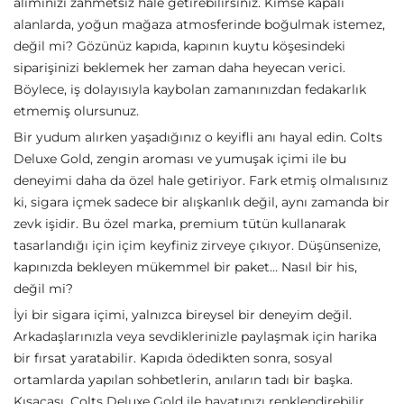
alımınızı zahmetsiz hale getirebilirsiniz. Kimse kapalı
alanlarda, yoğun mağaza atmosferinde boğulmak istemez,
değil mi? Gözünüz kapıda, kapının kuytu köşesindeki
siparişinizi beklemek her zaman daha heyecan verici.
Böylece, iş dolayısıyla kaybolan zamanınızdan fedakarlık
etmemiş olursunuz.
Bir yudum alırken yaşadığınız o keyifli anı hayal edin. Colts
Deluxe Gold, zengin aroması ve yumuşak içimi ile bu
deneyimi daha da özel hale getiriyor. Fark etmiş olmalısınız
ki, sigara içmek sadece bir alışkanlık değil, aynı zamanda bir
zevk işidir. Bu özel marka, premium tütün kullanarak
tasarlandığı için içim keyfiniz zirveye çıkıyor. Düşünsenize,
kapınızda bekleyen mükemmel bir paket… Nasıl bir his,
değil mi?
İyi bir sigara içimi, yalnızca bireysel bir deneyim değil.
Arkadaşlarınızla veya sevdiklerinizle paylaşmak için harika
bir fırsat yaratabilir. Kapıda ödedikten sonra, sosyal
ortamlarda yapılan sohbetlerin, anıların tadı bir başka.
Kısacası, Colts Deluxe Gold ile hayatınızı renklendirebilir,