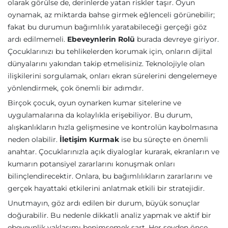
olarak görülse de, derinlerde yatan riskler taşır. Oyun
oynamak, az miktarda bahse girmek eğlenceli görünebilir;
fakat bu durumun bağımlılık yaratabileceği gerçeği göz
ardı edilmemeli.
Ebeveynlerin Rolü
burada devreye giriyor.
Çocuklarınızı bu tehlikelerden korumak için, onların dijital
dünyalarını yakından takip etmelisiniz. Teknolojiyle olan
ilişkilerini sorgulamak, onları ekran sürelerini dengelemeye
yönlendirmek, çok önemli bir adımdır.
Birçok çocuk, oyun oynarken kumar sitelerine ve
uygulamalarına da kolaylıkla erişebiliyor. Bu durum,
alışkanlıkların hızla gelişmesine ve kontrolün kaybolmasına
neden olabilir.
İletişim Kurmak
ise bu süreçte en önemli
anahtar. Çocuklarınızla açık diyaloglar kurarak, ekranların ve
kumarın potansiyel zararlarını konuşmak onları
bilinçlendirecektir. Onlara, bu bağımlılıkların zararlarını ve
gerçek hayattaki etkilerini anlatmak etkili bir stratejidir.
Unutmayın, göz ardı edilen bir durum, büyük sonuçlar
doğurabilir. Bu nedenle dikkatli analiz yapmak ve aktif bir
ebeveynlik yaklaşımı benimsemek şart. Her şeyden önce,