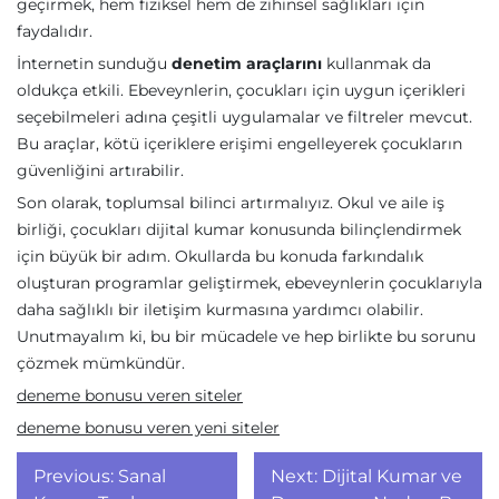
geçirmek, hem fiziksel hem de zihinsel sağlıkları için
faydalıdır.
İnternetin sunduğu
denetim araçlarını
kullanmak da
oldukça etkili. Ebeveynlerin, çocukları için uygun içerikleri
seçebilmeleri adına çeşitli uygulamalar ve filtreler mevcut.
Bu araçlar, kötü içeriklere erişimi engelleyerek çocukların
güvenliğini artırabilir.
Son olarak, toplumsal bilinci artırmalıyız. Okul ve aile iş
birliği, çocukları dijital kumar konusunda bilinçlendirmek
için büyük bir adım. Okullarda bu konuda farkındalık
oluşturan programlar geliştirmek, ebeveynlerin çocuklarıyla
daha sağlıklı bir iletişim kurmasına yardımcı olabilir.
Unutmayalım ki, bu bir mücadele ve hep birlikte bu sorunu
çözmek mümkündür.
deneme bonusu veren siteler
deneme bonusu veren yeni siteler
Yazı
Previous:
Sanal
Next:
Dijital Kumar ve