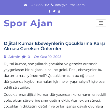
Skip
+2808272282
info@yourmail.com
to
content
Spor Ajan
Dijital Kumar Ebeveynlerin Çocuklarına Karşı
Alması Gereken Önlemler
Admin
0
On Oca 10, 2025
Dijital kumar, son yıllarda çocuklar ve gençler arasında
yaygınlaşan bir alışkanlık haline geldi. Peki, ebeveynler bu
durumu nasıl yönetmeli? Çocuklarımızın bu eğlence
dünyasında kaybolmamaları için neler yapmalıyız? İşte bazı
etkili stratejiler.
Çocuklarınızı dijital kumar dünyasından korumanın en etkili
yolu, ekran sürelerine sınır getirmektir. Aşırı ekran süresi,
çocukların dikkatini dağıtır ve onları şansa dayalı oyunlara