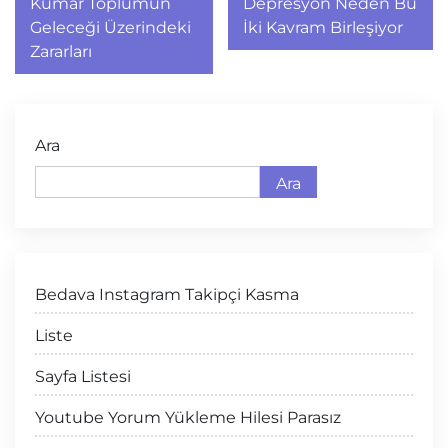
gezinmesi
Kumar Toplumun
Depresyon Neden Bu
Geleceği Üzerindeki
İki Kavram Birleşiyor
Zararları
Ara
Ara
Bedava Instagram Takipçi Kasma
Liste
Sayfa Listesi
Youtube Yorum Yükleme Hilesi Parasız