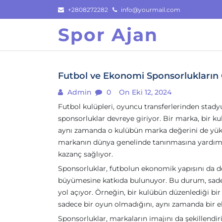
Skip
+2808272282
info@yourmail.com
to
Spor Ajan
content
Futbol ve Ekonomi Sponsorlukların
Admin
0
On Eki 12, 2024
Futbol kulüpleri, oyuncu transferlerinden stadyu
sponsorluklar devreye giriyor. Bir marka, bir
aynı zamanda o kulübün marka değerini de yükse
markanın dünya genelinde tanınmasına yardımcı
kazanç sağlıyor.
Sponsorluklar, futbolun ekonomik yapısını da d
büyümesine katkıda bulunuyor. Bu durum, sade
yol açıyor. Örneğin, bir kulübün düzenlediği bir 
sadece bir oyun olmadığını, aynı zamanda bir
Sponsorluklar, markaların imajını da şekillendiri