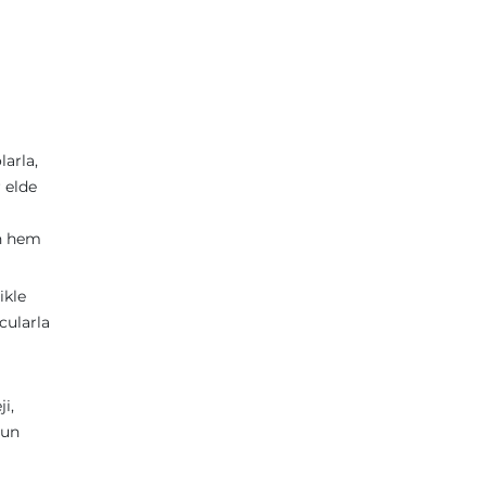
larla,
 elde
ün hem
ikle
cularla
i,
yun