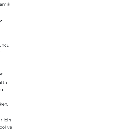
namik
r
yuncu
r
r.
atta
bu
rken,
r için
bol ve