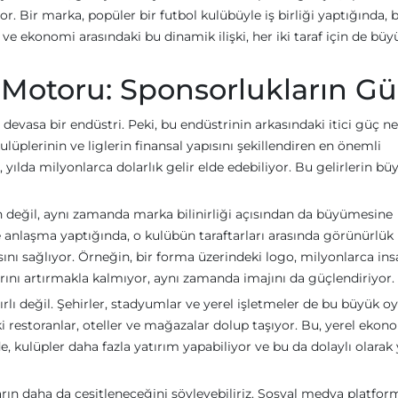
or. Bir marka, popüler bir futbol kulübüyle iş birliği yaptığında, 
 ve ekonomi arasındaki bu dinamik ilişki, her iki taraf için de büy
Motoru: Sponsorlukların G
 devasa bir endüstri. Peki, bu endüstrinin arkasındaki itici güç ne
ulüplerinin ve liglerin finansal yapısını şekillendiren en önemli
 yılda milyonlarca dolarlık gelir elde edebiliyor. Bu gelirlerin bü
n değil, aynı zamanda marka bilinirliği açısından da büyümesine
e anlaşma yaptığında, o kulübün taraftarları arasında görünürlük
ını sağlıyor. Örneğin, bir forma üzerindeki logo, milyonlarca ins
rını artırmakla kalmıyor, aynı zamanda imajını da güçlendiriyor.
ırlı değil. Şehirler, stadyumlar ve yerel işletmeler de bu büyük 
 restoranlar, oteller ve mağazalar dolup taşıyor. Bu, yerel ekon
e, kulüpler daha fazla yatırım yapabiliyor ve bu da dolaylı olarak 
arın daha da çeşitleneceğini söyleyebiliriz. Sosyal medya platform