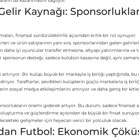
 tarafın da kazanmasını sağlıyor.
Gelir Kaynağı: Sponsorlukla
aları, finansal sürdürülebilirlik açısından kritik bir rol oynuyor.
rleri ve ürün satışlarının yanı sıra, sponsorlarından gelen gelirler
n daha iyi oyuncular transfer etmesine, altyapı yatırımlarına ve t
bir sponsorun desteği, sadece kulübün kasasına değil, aynı zaman
 artırıyor. Bir kulüp, büyük bir markayla iş birliği yaptığında, b
yor. Taraftarlar, sevdikleri kulüplerin güçlü markalarla iş birli
in sosyal medya etkileşimlerini artırıyor ve daha geniş bir kitl
ponsorlukların önemi giderek artıyor. Bu durum, sadece finansal 
 oluşturma ve güçlendirme açısından da büyük bir fırsat sunuyor
cekteki gelişmeler için heyecan verici bir yolculuk olacak.
dan Futbol: Ekonomik Çökü