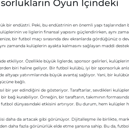
sorlukların Oyun İçindeki
k bir endüstri. Peki, bu endüstrinin en önemli yapı taşlarından b
kulüplerinin ve liglerin finansal yapısını güçlendirirken, aynı zam
nize, bir futbol maçı sırasında dev ekranlarda gördüğünüz o de
; aynı zamanda kulüplerin ayakta kalmasını sağlayan maddi destek
e etkiliyor. Özellikle büyük liglerde, sponsor gelirleri, kulüpleri
erden biri haline geliyor. Bir futbol kulübü, iyi bir sponsorluk an
ltyapı yatırımlarında büyük avantaj sağlıyor. Yani, bir kulübü
gücüne bağlı.
 bir yer edindiğini de gösteriyor. Taraftarlar, sevdikleri kulüple
bir bağ kurabiliyor. Örneğin, bir taraftarın, takımının formasınd
futbol dünyasındaki etkisini artırıyor. Bu durum, hem kulüpler
si daha da artacak gibi görünüyor. Dijitalleşme ile birlikte, mark
nden daha fazla görünürlük elde etme şansına sahip. Bu da, futbo