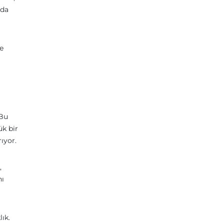
 da
e
 Bu
ük bir
ıyor.
,
nı
ık.