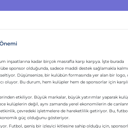
 Önemi
m inşaatlarına kadar birçok masrafla karşı karşıya. İşte burada
 kulübe sponsor olduğunda, sadece maddi destek sağlamakla kalmı
ltiyor. Düşünsenize, bir kulübün formasında yer alan bir logo, 
 oluyor. Bu durum, hem kulüpler hem de sponsorlar için karşılı
erinden etkiliyor. Büyük markalar, büyük yatırımlar yaparak kulü
ce kulüplerin değil, aynı zamanda yerel ekonomilerin de canla
etkinlik, çevredeki işletmelere de hareketlilik getiriyor. Bu, futb
 ekonomik güç olduğunu gösteriyor.
yor. Futbol, geniş bir izleyici kitlesine sahip olduğu için, sponsor