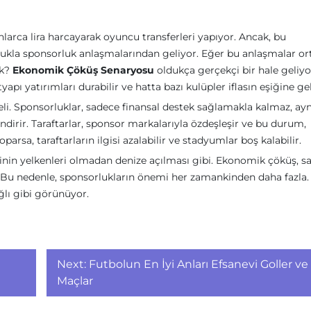
larca lira harcayarak oyuncu transferleri yapıyor. Ancak, bu
nlukla sponsorluk anlaşmalarından geliyor. Eğer bu anlaşmalar o
ek?
Ekonomik Çöküş Senaryosu
oldukça gerçekçi bir hale geliyo
pı yatırımları durabilir ve hatta bazı kulüpler iflasın eşiğine gel
i. Sponsorluklar, sadece finansal destek sağlamakla kalmaz, ayn
dirir. Taraftarlar, sponsor markalarıyla özdeşleşir ve bu durum,
arsa, taraftarların ilgisi azalabilir ve stadyumlar boş kalabilir.
nin yelkenleri olmadan denize açılması gibi. Ekonomik çöküş, s
r. Bu nedenle, sponsorlukların önemi her zamankinden daha fazla.
lı gibi görünüyor.
Next:
Futbolun En İyi Anları Efsanevi Goller ve
Maçlar