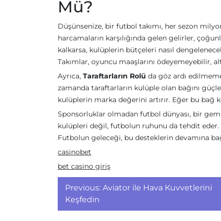
Mü?
Düşünsenize, bir futbol takımı, her sezon milyon
harcamaların karşılığında gelen gelirler, çoğu
kalkarsa, kulüplerin bütçeleri nasıl dengelenec
Takımlar, oyuncu maaşlarını ödeyemeyebilir, altya
Ayrıca,
Taraftarların Rolü
da göz ardı edilmemel
zamanda taraftarların kulüple olan bağını güçlen
kulüplerin marka değerini artırır. Eğer bu bağ kop
Sponsorluklar olmadan futbol dünyası, bir gemi
kulüpleri değil, futbolun ruhunu da tehdit ede
Futbolun geleceği, bu desteklerin devamına bağ
casinobet
bet casino giriş
Yazı
Previous:
Aviator ile Hava Kuvvetlerini
gezinmesi
Keşfedin