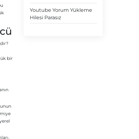
bu
Youtube Yorum Yükleme
ük
Hilesi Parasız
ücü
dir?
yük bir
anın
oyunun
omiye
yerel
ları,