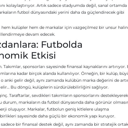
ını kolaylaştırıyor. Artık sadece stadyumda değil, sanal ortamda
kaların futbol dünyasındaki yerini daha da güçlendirecek gibi
hem kulüpler hem de markalar için vazgeçilmez bir unsur halin
ekillendirmeye devam edecek.
zdanlara: Futbolda
nomik Etkisi
. Takımlar, sponsorları sayesinde finansal kaynaklarını artırıyor.
ımlarına kadar birçok alanda kullanılıyor. Örneğin, bir kulüp, büy
o anki gelir değil, aynı zamanda kulübün marka değerini de artır
gelir… Bu döngü, kulüplerin sürdürülebilirliğini sağlıyor.
inç. Taraftarlar, sevdikleri takımların sponsorlarını destekleyerek
 Bu durum, markaların da futbol dünyasında daha görünür olması
nerji oluşuyor. Markalar, futbolun geniş kitlelere ulaşma
şbirlikleri sayesinde daha güçlü bir ekonomik yapı kuruyor.
sadece bir finansal destek değil, aynı zamanda bir stratejik ortakl