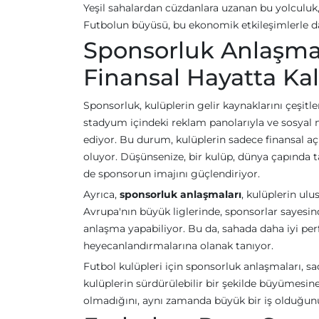
Yeşil sahalardan cüzdanlara uzanan bu yolculuk
Futbolun büyüsü, bu ekonomik etkileşimlerle da
Sponsorluk Anlaşmal
Finansal Hayatta Kal
Sponsorluk, kulüplerin gelir kaynaklarını çeşitl
stadyum içindeki reklam panolarıyla ve sosyal m
ediyor. Bu durum, kulüplerin sadece finansal aç
oluyor. Düşünsenize, bir kulüp, dünya çapında 
de sponsorun imajını güçlendiriyor.
Ayrıca,
sponsorluk anlaşmaları
, kulüplerin ulu
Avrupa'nın büyük liglerinde, sponsorlar sayesinde
anlaşma yapabiliyor. Bu da, sahada daha iyi per
heyecanlandırmalarına olanak tanıyor.
Futbol kulüpleri için sponsorluk anlaşmaları, sad
kulüplerin sürdürülebilir bir şekilde büyümesi
olmadığını, aynı zamanda büyük bir iş olduğ