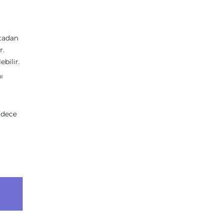
rtadan
r.
ebilir.
ı
adece