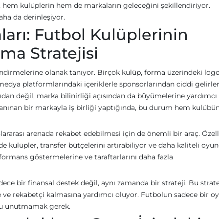
, hem kulüplerin hem de markaların geleceğini şekillendiriyor.
ha da derinleşiyor.
arı: Futbol Kulüplerinin
ma Stratejisi
endirmelerine olanak tanıyor. Birçok kulüp, forma üzerindeki logo
edya platformlarındaki içeriklerle sponsorlarından ciddi gelirler
ıdan değil, marka bilinirliği açısından da büyümelerine yardımcı
tanınan bir markayla iş birliği yaptığında, bu durum hem kulüb
slararası arenada rekabet edebilmesi için de önemli bir araç. Özell
 kulüpler, transfer bütçelerini artırabiliyor ve daha kaliteli oyun
formans göstermelerine ve taraftarlarını daha fazla
ece bir finansal destek değil, aynı zamanda bir strateji. Bu stratej
ne ve rekabetçi kalmasına yardımcı oluyor. Futbolun sadece bir o
unu unutmamak gerek.