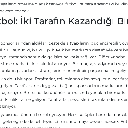
eşitlendirmesine olanak tanıyor. futbol ve para arasındaki bu di
ya devam edecek.
ol: İki Tarafın Kazandığı Bi
 sponsorlarından aldıkları destekle altyapılarını güçlendirebilir, o
ilir. Düşünün ki, bir kulüp, büyük bir markanın desteğiyle yeni bi
aynı zamanda şehrin de gelişimine katkı sağlıyor. Diğer yandan,
esinde marka bilinirliklerini artırıyor. Bir maçta, stadyumda veya
nların pazarlama stratejilerinin önemli bir parçası haline geliyo
ıkla dolu bir spor. Taraftarlar, takımlarına olan sevgilerini her fırs
iriyor. Taraftarların duygusal bağları, sponsorların markalarını 
luşturuyor. Bir futbol kulübünün formasında yer alan bir marka
 kimlik haline geliyor. Taraftarlar, sevdikleri takımları destekle
lanıyor.
k yapısında önemli bir rol oynuyor. Hem kulüpler hem de markala
olun geleceğinde de belirleyici bir unsur olmaya devam edecek. Fut