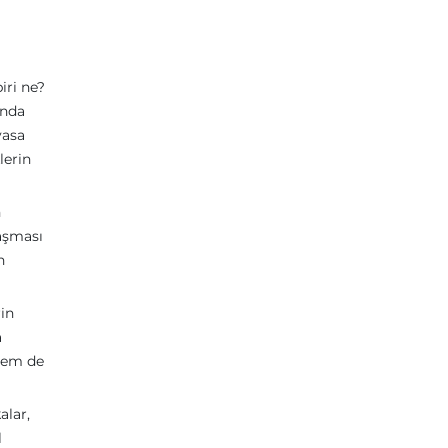
iri ne?
anda
vasa
lerin
n
laşması
n
rin
a
 hem de
alar,
l