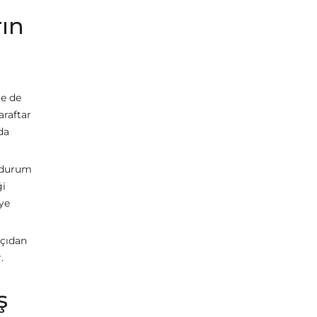
rın
le de
araftar
da
u durum
ği
eye
açıdan
.
ş