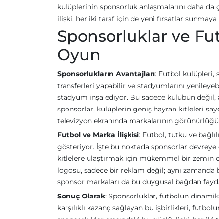
kulüplerinin sponsorluk anlaşmalarını daha da ç
ilişki, her iki taraf için de yeni fırsatlar sunma
Sponsorluklar ve Futb
Oyun
Sponsorlukların Avantajları
: Futbol kulüpleri,
transferleri yapabilir ve stadyumlarını yenileyeb
stadyum inşa ediyor. Bu sadece kulübün değil, 
sponsorlar, kulüplerin geniş hayran kitleleri say
televizyon ekranında markalarının görünürlüğü, o
Futbol ve Marka İlişkisi
: Futbol, tutku ve bağlıl
gösteriyor. İşte bu noktada sponsorlar devreye g
kitlelere ulaştırmak için mükemmel bir zemin o
logosu, sadece bir reklam değil; aynı zamanda bir
sponsor markaları da bu duygusal bağdan fayda
Sonuç Olarak
: Sponsorluklar, futbolun dinami
karşılıklı kazanç sağlayan bu işbirlikleri, futb