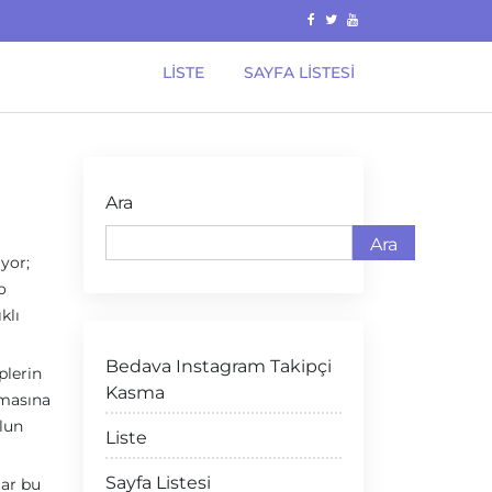
LISTE
SAYFA LISTESI
Ara
Ara
yor;
o
klı
Bedava Instagram Takipçi
plerin
Kasma
nmasına
olun
Liste
Sayfa Listesi
lar bu