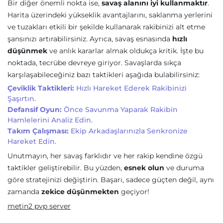
Bir diğer önemli nokta ise,
savaş alanını iyi kullanmaktır
.
Harita üzerindeki yükseklik avantajlarını, saklanma yerlerini
ve tuzakları etkili bir şekilde kullanarak rakibinizi alt etme
şansınızı artırabilirsiniz. Ayrıca, savaş esnasında
hızlı
düşünmek
ve anlık kararlar almak oldukça kritik. İşte bu
noktada, tecrübe devreye giriyor. Savaşlarda sıkça
karşılaşabileceğiniz bazı taktikleri aşağıda bulabilirsiniz:
Çeviklik Taktikleri:
Hızlı Hareket Ederek Rakibinizi
Şaşırtın.
Defansif Oyun:
Önce Savunma Yaparak Rakibin
Hamlelerini Analiz Edin.
Takım Çalışması:
Ekip Arkadaşlarınızla Senkronize
Hareket Edin.
Unutmayın, her savaş farklıdır ve her rakip kendine özgü
taktikler geliştirebilir. Bu yüzden,
esnek olun
ve duruma
göre stratejinizi değiştirin. Başarı, sadece güçten değil, aynı
zamanda
zekice düşünmekten
geçiyor!
metin2 pvp server