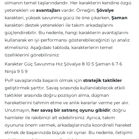
olmanın temel taşlarındandır. Her karakterin kendine özgü
yetenekleri ve
avantajları
vardır. Örneğin,
Şövalye
karakteri, yüksek savunma gücü ile öne çıkarken,
Şaman
karakteri destek yetenekleri ile takım arkadaşlarını
güçlendirebilir. Bu nedenle, hangi karakterin avantajlarını
kullanarak en iyi performansı gösterebileceğinizi iyi analiz
etmelisiniz. Aşağıdaki tabloda, karakterlerin temel
özelliklerini görebilirsiniz:
Karakter Güç Savunma Hız Şövalye 8 10 5 Şaman 6 7 6
Ninja 9 5 9
PvP savaşlarında başarılı olmak için
stratejik taktikler
geliştirmek şarttır. Savaş sırasında kullanılabilecek etkili
taktikler arasında doğru pozisyon alma, düşman
hareketlerini tahmin etme ve anlık kararlar verme yer alır.
Unutmayın,
her savaş bir satranç oyunu gibidir
; doğru
hamleler ile rakibinizi alt edebilirsiniz. Ayrıca, takım
oyununa önem vermek, arkadaşlarınızla koordineli hareket
etmek de başarınızda büyük rol oynar. Bu nedenle, iletişimi