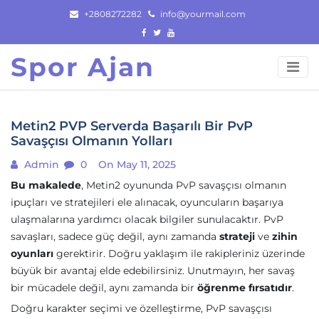
Skip
+2808272282
info@yourmail.com
to
content
Spor Ajan
Metin2 PVP Serverda Başarılı Bir PvP
Savaşçısı Olmanın Yolları
Admin
0
On May 11, 2025
Bu makalede
, Metin2 oyununda PvP savaşçısı olmanın
ipuçları ve stratejileri ele alınacak, oyuncuların başarıya
ulaşmalarına yardımcı olacak bilgiler sunulacaktır. PvP
savaşları, sadece güç değil, aynı zamanda
strateji
ve
zihin
oyunları
gerektirir. Doğru yaklaşım ile rakipleriniz üzerinde
büyük bir avantaj elde edebilirsiniz. Unutmayın, her savaş
bir mücadele değil, aynı zamanda bir
öğrenme fırsatıdır
.
Doğru karakter seçimi ve özelleştirme, PvP savaşçısı