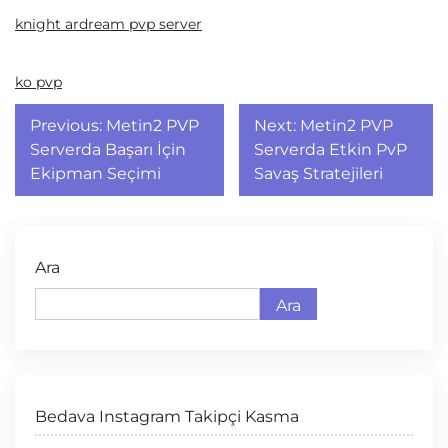
knight ardream pvp server
ko pvp
Yazı
Previous:
Metin2 PVP
Next:
Metin2 PVP
gezinmesi
Serverda Başarı İçin
Serverda Etkin PvP
Ekipman Seçimi
Savaş Stratejileri
Ara
Ara
Bedava Instagram Takipçi Kasma