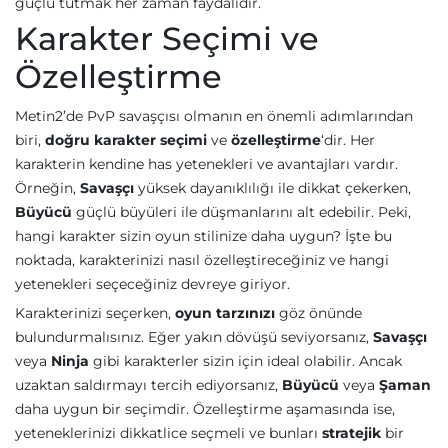
güçlü tutmak her zaman faydalıdır.
Karakter Seçimi ve
Özelleştirme
Metin2’de PvP savaşçısı olmanın en önemli adımlarından
biri,
doğru karakter seçimi
ve
özelleştirme
‘dir. Her
karakterin kendine has yetenekleri ve avantajları vardır.
Örneğin,
Savaşçı
yüksek dayanıklılığı ile dikkat çekerken,
Büyücü
güçlü büyüleri ile düşmanlarını alt edebilir. Peki,
hangi karakter sizin oyun stilinize daha uygun? İşte bu
noktada, karakterinizi nasıl özelleştireceğiniz ve hangi
yetenekleri seçeceğiniz devreye giriyor.
Karakterinizi seçerken,
oyun tarzınızı
göz önünde
bulundurmalısınız. Eğer yakın dövüşü seviyorsanız,
Savaşçı
veya
Ninja
gibi karakterler sizin için ideal olabilir. Ancak
uzaktan saldırmayı tercih ediyorsanız,
Büyücü
veya
Şaman
daha uygun bir seçimdir. Özelleştirme aşamasında ise,
yeteneklerinizi dikkatlice seçmeli ve bunları
stratejik
bir