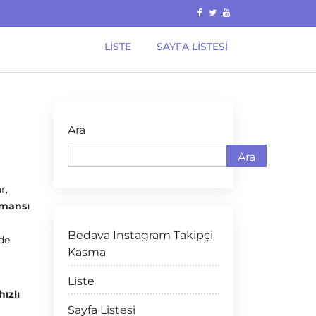
LISTE
SAYFA LISTESI
Ara
Ara
r,
rmansı
Bedava Instagram Takipçi
lde
Kasma
Liste
hızlı
Sayfa Listesi