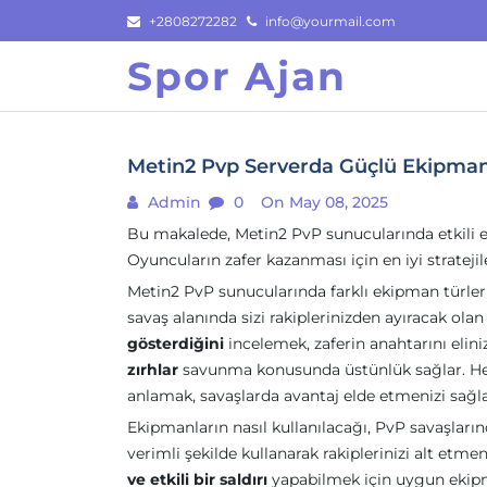
Skip
+2808272282
info@yourmail.com
to
Spor Ajan
content
Metin2 Pvp Serverda Güçlü Ekipman
Admin
0
On May 08, 2025
Bu makalede, Metin2 PvP sunucularında etkili e
Oyuncuların zafer kazanması için en iyi stratejil
Metin2 PvP sunucularında farklı ekipman türleri 
savaş alanında sizi rakiplerinizden ayıracak olan
gösterdiğini
incelemek, zaferin anahtarını elin
zırhlar
savunma konusunda üstünlük sağlar. Her bi
anlamak, savaşlarda avantaj elde etmenizi sağla
Ekipmanların nasıl kullanılacağı, PvP savaşlarınd
verimli şekilde kullanarak rakiplerinizi alt etme
ve etkili bir saldırı
yapabilmek için uygun ekipm