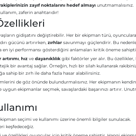
rakiplerinizin zayıf noktalarını hedef almayı
unutmamalısınız.
ullanım, zaferin anahtarıdır!
zellikleri
aşların gidişatını değiştirebilir. Her bir ekipman türü, oyunculara
ldırı gücünü artırırken,
zırhlar
savunmayı güçlendirir. Bu nedenle
n iyi performansı gösterdiğini anlamaları kritik öneme sahipti
 artırımı
,
hız
ve
dayanıklılık
gibi faktörler yer alır. Bu özellikler
ejik bir avantaj sağlar. Örneğin, hızlı bir silah kullanarak rakibini
a sahip bir zırh ile daha fazla hasar alabilirsiniz.
mlerini de göz önünde bulundurmalısınız. Her ekipmanın kendi
e uygun ekipmanlar seçmek, savaşlardaki başarınızı artırır. Unut
ullanımı
kipman seçimi ve kullanımı üzerine önemli bilgiler sunulacak.
eri keşfedeceğiz.
 ve özellikleri oyuncular için kritik öneme sahiptir. Hangi ekipm