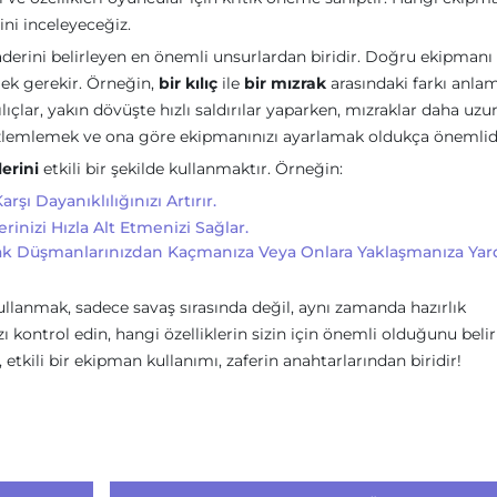
ni inceleyeceğiz.
aderini belirleyen en önemli unsurlardan biridir. Doğru ekipmanı
mek gerekir. Örneğin,
bir kılıç
ile
bir mızrak
arasındaki farkı anla
ılıçlar, yakın dövüşte hızlı saldırılar yaparken, mızraklar daha uzu
gözlemlemek ve ona göre ekipmanınızı ayarlamak oldukça önemlidi
lerini
etkili bir şekilde kullanmaktır. Örneğin:
rşı Dayanıklılığınızı Artırır.
erinizi Hızla Alt Etmenizi Sağlar.
rarak Düşmanlarınızdan Kaçmanıza Veya Onlara Yaklaşmanıza Ya
llanmak, sadece savaş sırasında değil, aynı zamanda hazırlık
kontrol edin, hangi özelliklerin sizin için önemli olduğunu belir
, etkili bir ekipman kullanımı, zaferin anahtarlarından biridir!