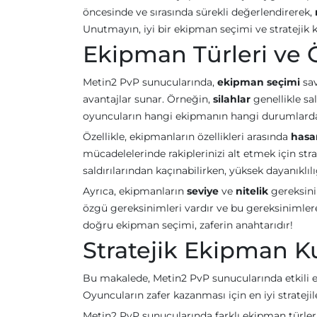
öncesinde ve sırasında sürekli değerlendirerek,
Unutmayın, iyi bir ekipman seçimi ve stratejik k
Ekipman Türleri ve Ö
Metin2 PvP sunucularında,
ekipman seçimi
sav
avantajlar sunar. Örneğin,
silahlar
genellikle sa
oyuncuların hangi ekipmanın hangi durumlarda e
Özellikle, ekipmanların özellikleri arasında
hasar
mücadelelerinde rakiplerinizi alt etmek için strat
saldırılarından kaçınabilirken, yüksek dayanıklılığ
Ayrıca, ekipmanların
seviye
ve
nitelik
gereksini
özgü gereksinimleri vardır ve bu gereksinimler
doğru ekipman seçimi, zaferin anahtarıdır!
Stratejik Ekipman K
Bu makalede, Metin2 PvP sunucularında etkili e
Oyuncuların zafer kazanması için en iyi stratejil
Metin2 PvP sunucularında farklı ekipman türleri