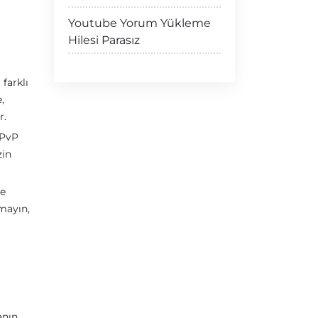
Youtube Yorum Yükleme
Hilesi Parasız
 farklı
,
r.
, PvP
zin
ne
mayın,
anın