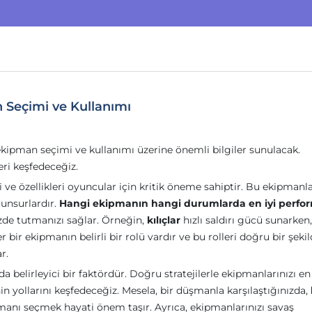
 Seçimi ve Kullanımı
kipman seçimi ve kullanımı üzerine önemli bilgiler sunulacak.
eri keşfedeceğiz.
ve özellikleri oyuncular için kritik öneme sahiptir. Bu ekipmanla
 unsurlardır.
Hangi ekipmanın hangi durumlarda en iyi perfo
izde tutmanızı sağlar. Örneğin,
kılıçlar
hızlı saldırı gücü sunarken,
r ekipmanın belirli bir rolü vardır ve bu rolleri doğru bir şeki
r.
a belirleyici bir faktördür. Doğru stratejilerle ekipmanlarınızı en
nin yollarını keşfedeceğiz. Mesela, bir düşmanla karşılaştığınızda,
anı seçmek hayati önem taşır. Ayrıca, ekipmanlarınızı savaş