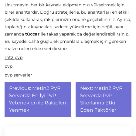
Unutmayın, her bir kaynak, ekipmanınızı yükseltmek için
birer anahtardır. Doğru stratejilerle, bu anahtarları en etkili
şekilde kullanarak, rakiplerinizin önüne geçebilirsiniz. Ayrıca,
topladığınız kaynakları sadece yükseltme için değil, aynı
zamanda
tüccar
ile takas yaparak da değerlendirebilirsiniz.
Bu sayede, daha güçlü ekipmanlara ulaşmak için gereken
malzemeleri elde edebilirsiniz.
mt2 pvp
pvp
pvp serverler
Yazı
Previous:
Metin2 PVP
Next:
Metin2 PVP
gezinmesi
Serverda En İyi PvP
Serverda PvP
Yetenekleri ile Rakipleri
Skorlarına Etki
Yenmek
Eden Faktörler