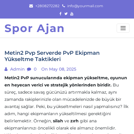
Skip
+2808272282
info@yourmail.com
to
content
Spor Ajan
Metin2 Pvp Serverde PvP Ekipman
Yükseltme Taktikleri
Admin
0
On May 08, 2025
Metin2 PvP sunucularında ekipman yükseltme, oyunun
en heyecan verici ve stratejik yönlerinden biridir.
Bu
süreç, sadece savaş gücünüzü artırmakla kalmaz, aynı
zamanda rakiplerinizle olan mücadelenizde de büyük bir
avantaj sağlar. Peki, bu yükseltmeleri nasıl yapmalısınız? İlk
adım, hangi ekipmanların yükseltilmesi gerektiğini
belirlemektir. Örneğin,
silah
ve
zırh
gibi ana
ekipmanlarınızı öncelikli olarak ele almanız önemlidir.