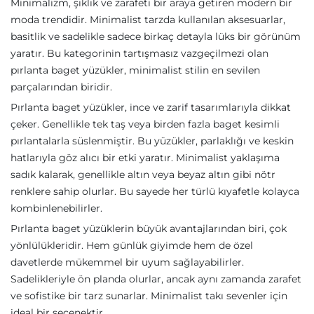
Minimalizm, şıklık ve zarafeti bir araya getiren modern bir
moda trendidir. Minimalist tarzda kullanılan aksesuarlar,
basitlik ve sadelikle sadece birkaç detayla lüks bir görünüm
yaratır. Bu kategorinin tartışmasız vazgeçilmezi olan
pırlanta baget yüzükler, minimalist stilin en sevilen
parçalarından biridir.
Pırlanta baget yüzükler, ince ve zarif tasarımlarıyla dikkat
çeker. Genellikle tek taş veya birden fazla baget kesimli
pırlantalarla süslenmiştir. Bu yüzükler, parlaklığı ve keskin
hatlarıyla göz alıcı bir etki yaratır. Minimalist yaklaşıma
sadık kalarak, genellikle altın veya beyaz altın gibi nötr
renklere sahip olurlar. Bu sayede her türlü kıyafetle kolayca
kombinlenebilirler.
Pırlanta baget yüzüklerin büyük avantajlarından biri, çok
yönlülükleridir. Hem günlük giyimde hem de özel
davetlerde mükemmel bir uyum sağlayabilirler.
Sadelikleriyle ön planda olurlar, ancak aynı zamanda zarafet
ve sofistike bir tarz sunarlar. Minimalist takı sevenler için
ideal bir seçenektir.