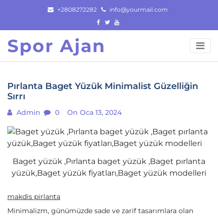
Skip
+2808272282
info@yourmail.com
to
content
Spor Ajan
Pırlanta Baget Yüzük Minimalist Güzelliğin
Sırrı
Admin
0
On Oca 13, 2024
Baget yüzük ,Pırlanta baget yüzük ,Baget pırlanta
yüzük,Baget yüzük fiyatları,Baget yüzük modelleri
makdis pirlanta
Minimalizm, günümüzde sade ve zarif tasarımlara olan