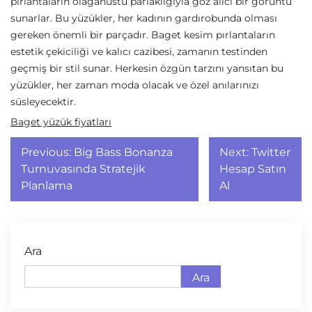
pırlantaların olağanüstü parlaklığıyla göz alıcı bir görüntü
sunarlar. Bu yüzükler, her kadının gardırobunda olması
gereken önemli bir parçadır. Baget kesim pırlantaların
estetik çekiciliği ve kalıcı cazibesi, zamanın testinden
geçmiş bir stil sunar. Herkesin özgün tarzını yansıtan bu
yüzükler, her zaman moda olacak ve özel anılarınızı
süsleyecektir.
Baget yüzük fiyatları
Yazı
Previous:
Big Bass Bonanza
Next:
Twitter
gezinmesi
Turnuvasında Stratejik
Hesap Satın
Planlama
Al
Ara
Ara