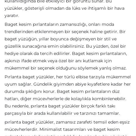
kullanıldığında bile etkileyici bir görüntü sunar. Bu
yüzükler, gösterişli olmadan da lüks ve ihtişamlı bir hava
yaratır.
Baget kesim pırlantaların zamansızlığı, onları moda
trendlerinden etkilenmeyen bir seçenek haline getirir. Bir
baget yüzüğün, yıllar boyunca değişmeyen bir stil ve
güzellik sunacağına emin olabilirsiniz. Bu yüzden, özel bir
hediye olarak da tercih edilirler. Baget kesim pırlantaların,
aşkınızı ifade etmek veya özel bir anı kutlamak için
mükemmel bir seçenek olduğunu söylemek yanlış olmaz.
Pırlanta baget yüzükler, her türlü elbise tarzıyla mükemmel
uyum sağlar. Gündelik giyimden abiye kıyafetlere kadar her
durumda şıklığını korur. Baget kesim pırlantaların düz
hatları, diğer mücevherlerle de kolaylıkla kombinlenebilir.
Bu nedenle, pırlanta baget yüzükler birçok farklı takı
parçasıyla bir arada kullanılabilir ve tarzınızı tamamlar.
pırlanta baget yüzükler, zamansız zarafeti temsil eden eşsiz
mücevherlerdir. Minimalist tasarımları ve baget kesim