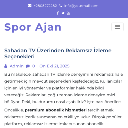
Skip
+2808272282
info@yourmail.com
to
content
Spor Ajan
Sahadan TV Üzerinden Reklamsız İzleme
Seçenekleri
Admin
0
On Eki 21, 2025
Bu makalede, sahadan TV izleme deneyimini reklamsız hale
getirmek için mevcut seçenekleri keşfedeceğiz. Kullanıcılar
için en iyi yöntemler ve platformlar hakkında bilgi
vereceğiz. Reklamlar, çoğu zaman izleme deneyimimizi
bölüyor. Peki, bu durumu nasıl aşabiliriz? İşte bazı öneriler:
Öncelikle,
premium abonelik hizmetleri
tercih etmek,
reklamsız içerik sunmanın en etkili yoludur. Birçok popüler
platform, reklamsız izleme imkanı sunan abonelik