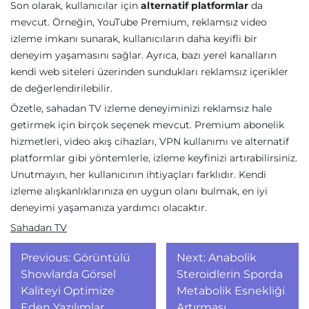
Son olarak, kullanıcılar için
alternatif platformlar
da
mevcut. Örneğin, YouTube Premium, reklamsız video
izleme imkanı sunarak, kullanıcıların daha keyifli bir
deneyim yaşamasını sağlar. Ayrıca, bazı yerel kanalların
kendi web siteleri üzerinden sundukları reklamsız içerikler
de değerlendirilebilir.
Özetle, sahadan TV izleme deneyiminizi reklamsız hale
getirmek için birçok seçenek mevcut. Premium abonelik
hizmetleri, video akış cihazları, VPN kullanımı ve alternatif
platformlar gibi yöntemlerle, izleme keyfinizi artırabilirsiniz.
Unutmayın, her kullanıcının ihtiyaçları farklıdır. Kendi
izleme alışkanlıklarınıza en uygun olanı bulmak, en iyi
deneyimi yaşamanıza yardımcı olacaktır.
Sahadan TV
Yazı
Previous:
Görüntülü
Next:
Anabolik
gezinmesi
Showlarda Görsel
Steroidlerin Sporda
Kaliteyi Optimize
Metabolik Esnekliği
Eden Yazılımlar
Artırması