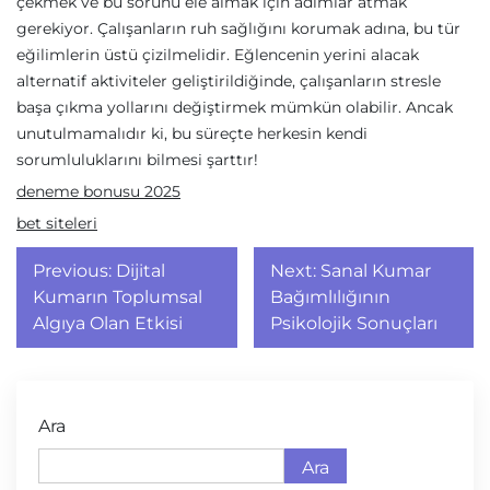
çekmek ve bu sorunu ele almak için adımlar atmak
gerekiyor. Çalışanların ruh sağlığını korumak adına, bu tür
eğilimlerin üstü çizilmelidir. Eğlencenin yerini alacak
alternatif aktiviteler geliştirildiğinde, çalışanların stresle
başa çıkma yollarını değiştirmek mümkün olabilir. Ancak
unutulmamalıdır ki, bu süreçte herkesin kendi
sorumluluklarını bilmesi şarttır!
deneme bonusu 2025
bet siteleri
Yazı
Previous:
Dijital
Next:
Sanal Kumar
gezinmesi
Kumarın Toplumsal
Bağımlılığının
Algıya Olan Etkisi
Psikolojik Sonuçları
Ara
Ara