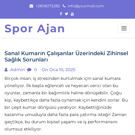
Skip
+2808272282
info@yourmail.com
to
content
Spor Ajan
Sanal Kumarın Çalışanlar Üzerindeki Zihinsel
Sağlık Sorunları
Admin
0
On Oca 10, 2025
Birçok insan, iş stresinden kurtulmak için sanal kumara
yöneliyor. İlk başta eğlenceli ve heyecan verici olan bu
oyunlar, zamanla bir bağımlılık haline dönüşebilir. Çoğu
kişi, kaybettikçe daha fazla oynamak için kendini zorlar. Bu
bir çeşit kumar döngüsü yaratıyor: Kaybettiğinizde
kazanma umuduyla daha fazla para yatırma isteği! Zaman
geçtikçe, bu durum kişisel yaşamı ve iş performansını
olumsuz etkiliyor.