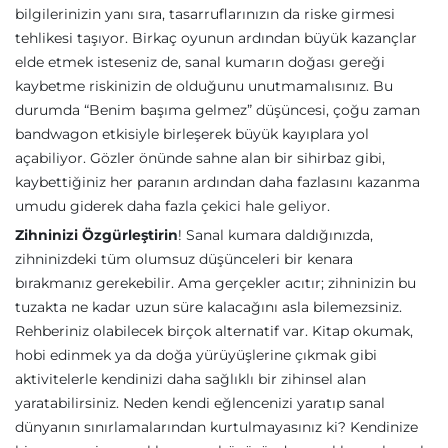
bilgilerinizin yanı sıra, tasarruflarınızın da riske girmesi
tehlikesi taşıyor. Birkaç oyunun ardından büyük kazançlar
elde etmek isteseniz de, sanal kumarın doğası gereği
kaybetme riskinizin de olduğunu unutmamalısınız. Bu
durumda “Benim başıma gelmez” düşüncesi, çoğu zaman
bandwagon etkisiyle birleşerek büyük kayıplara yol
açabiliyor. Gözler önünde sahne alan bir sihirbaz gibi,
kaybettiğiniz her paranın ardından daha fazlasını kazanma
umudu giderek daha fazla çekici hale geliyor.
Zihninizi Özgürleştirin
! Sanal kumara daldığınızda,
zihninizdeki tüm olumsuz düşünceleri bir kenara
bırakmanız gerekebilir. Ama gerçekler acıtır; zihninizin bu
tuzakta ne kadar uzun süre kalacağını asla bilemezsiniz.
Rehberiniz olabilecek birçok alternatif var. Kitap okumak,
hobi edinmek ya da doğa yürüyüşlerine çıkmak gibi
aktivitelerle kendinizi daha sağlıklı bir zihinsel alan
yaratabilirsiniz. Neden kendi eğlencenizi yaratıp sanal
dünyanın sınırlamalarından kurtulmayasınız ki? Kendinize