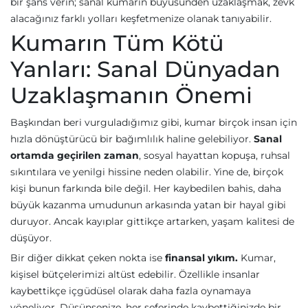
bir şans verin; sanal kumarın büyüsünden uzaklaşmak, zevk
alacağınız farklı yolları keşfetmenize olanak tanıyabilir.
Kumarın Tüm Kötü
Yanları: Sanal Dünyadan
Uzaklaşmanın Önemi
Başkından beri vurguladığımız gibi, kumar birçok insan için
hızla dönüştürücü bir bağımlılık haline gelebiliyor.
Sanal
ortamda geçirilen zaman
, sosyal hayattan kopuşa, ruhsal
sıkıntılara ve yenilgi hissine neden olabilir. Yine de, birçok
kişi bunun farkında bile değil. Her kaybedilen bahis, daha
büyük kazanma umudunun arkasında yatan bir hayal gibi
duruyor. Ancak kayıplar gittikçe artarken, yaşam kalitesi de
düşüyor.
Bir diğer dikkat çeken nokta ise
finansal yıkım.
Kumar,
kişisel bütçelerimizi altüst edebilir. Özellikle insanlar
kaybettikçe içgüdüsel olarak daha fazla oynamaya
yöneliyor. Düşünsenize, her seferinde kaybettiğinizde bir