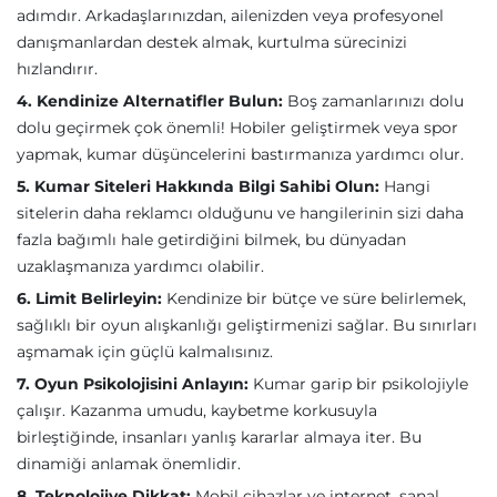
adımdır. Arkadaşlarınızdan, ailenizden veya profesyonel
danışmanlardan destek almak, kurtulma sürecinizi
hızlandırır.
4. Kendinize Alternatifler Bulun:
Boş zamanlarınızı dolu
dolu geçirmek çok önemli! Hobiler geliştirmek veya spor
yapmak, kumar düşüncelerini bastırmanıza yardımcı olur.
5. Kumar Siteleri Hakkında Bilgi Sahibi Olun:
Hangi
sitelerin daha reklamcı olduğunu ve hangilerinin sizi daha
fazla bağımlı hale getirdiğini bilmek, bu dünyadan
uzaklaşmanıza yardımcı olabilir.
6. Limit Belirleyin:
Kendinize bir bütçe ve süre belirlemek,
sağlıklı bir oyun alışkanlığı geliştirmenizi sağlar. Bu sınırları
aşmamak için güçlü kalmalısınız.
7. Oyun Psikolojisini Anlayın:
Kumar garip bir psikolojiyle
çalışır. Kazanma umudu, kaybetme korkusuyla
birleştiğinde, insanları yanlış kararlar almaya iter. Bu
dinamiği anlamak önemlidir.
8. Teknolojiye Dikkat:
Mobil cihazlar ve internet, sanal