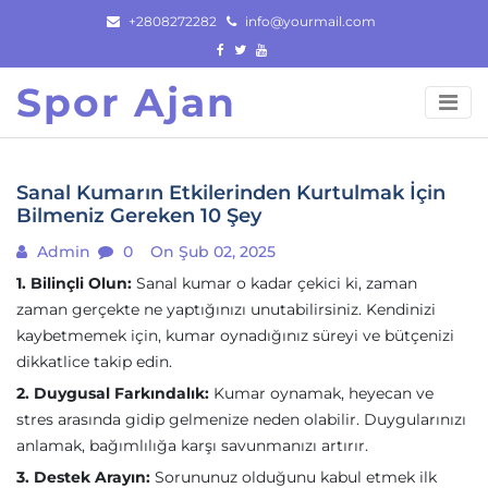
Skip
+2808272282
info@yourmail.com
to
content
Spor Ajan
Sanal Kumarın Etkilerinden Kurtulmak İçin
Bilmeniz Gereken 10 Şey
Admin
0
On Şub 02, 2025
1. Bilinçli Olun:
Sanal kumar o kadar çekici ki, zaman
zaman gerçekte ne yaptığınızı unutabilirsiniz. Kendinizi
kaybetmemek için, kumar oynadığınız süreyi ve bütçenizi
dikkatlice takip edin.
2. Duygusal Farkındalık:
Kumar oynamak, heyecan ve
stres arasında gidip gelmenize neden olabilir. Duygularınızı
anlamak, bağımlılığa karşı savunmanızı artırır.
3. Destek Arayın:
Sorununuz olduğunu kabul etmek ilk