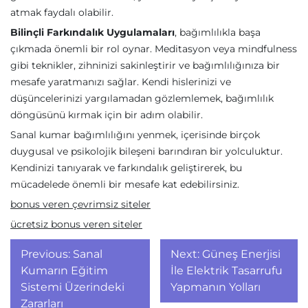
atmak faydalı olabilir.
Bilinçli Farkındalık Uygulamaları
, bağımlılıkla başa
çıkmada önemli bir rol oynar. Meditasyon veya mindfulness
gibi teknikler, zihninizi sakinleştirir ve bağımlılığınıza bir
mesafe yaratmanızı sağlar. Kendi hislerinizi ve
düşüncelerinizi yargılamadan gözlemlemek, bağımlılık
döngüsünü kırmak için bir adım olabilir.
Sanal kumar bağımlılığını yenmek, içerisinde birçok
duygusal ve psikolojik bileşeni barındıran bir yolculuktur.
Kendinizi tanıyarak ve farkındalık geliştirerek, bu
mücadelede önemli bir mesafe kat edebilirsiniz.
bonus veren çevrimsiz siteler
ücretsiz bonus veren siteler
Yazı
Previous:
Sanal
Next:
Güneş Enerjisi
gezinmesi
Kumarın Eğitim
İle Elektrik Tasarrufu
Sistemi Üzerindeki
Yapmanın Yolları
Zararları