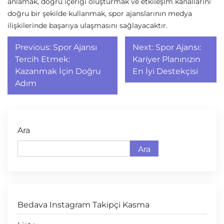
anlamak, doğru içeriği oluşturmak ve etkileşim kanallarını
doğru bir şekilde kullanmak, spor ajanslarının medya
ilişkilerinde başarıya ulaşmasını sağlayacaktır.
Yazı
Previous:
Spor Ajansı
Next:
Spor Ajansı:
gezinmesi
Tercih Etmek:
Kariyer Planınızın
Kazanmak İçin Doğru
En İyi Destekçisi
Adım
Ara
Ara
Bedava Instagram Takipçi Kasma