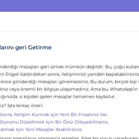
arını geri Getirme
önderdiği mesajları geri almak mümkün değildir. Bu, çoğu kullanı
 Engeli kaldırdıktan sonra, iletişiminizi yeniden başlatabilirsiniz
 önce gönderdiği mesajları göremezsiniz. Bu durum, birçok kişi 
çırdınız veya önemli bir bilgiye ulaşamadınız. Ama bu, WhatsApp’ın
ptığınızda, o kişiden gelen mesajlar tamamen kaybolur.
iz? İşte birkaç öneri:
onra, Iletişim Kurmak Için Yeni Bir Fırsatınız Var.
Durumu Düzeltmek Için Bir Özür Dileyebilirsiniz.
atmak Için Yeni Mesajlar Atabilirsiniz.
inin mesajlarını görmenizi engeller. Eğer bir sorun yaşadıysanı