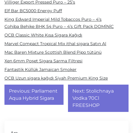
Villiger Export Pressed Puro – 25’s
Elf Bar BC5000 Energy Puff
King Edward Imperial Mild Tobaccos Puro – 4’s
Cohiba Behike BHK 54 Puro – 4’s Gift Pack DOMİNİC
OCB Classic White Kısa Sigara Kağıdı
Marvel Compact Tropical Mix ithal sigara Satın Al
Mac Baren Mixture Scottish Blend Pipo tütünü
Xen 6mm Poşet Sigara Sarma Filtresi
Fantastik Küllük Jamaican Smoker
OCB Uzun sigara kağıdı Siyah Premium King Size
Yazı
Previous:
Parliament
Next:
Stolichnaya
gezinmesi
Aqua Hybrid Sigara
Vodka 70Cl
FREESHOP