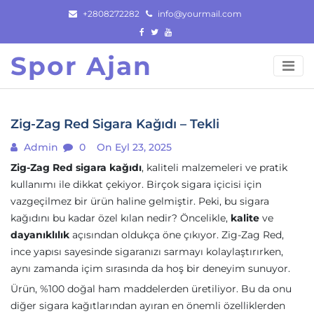
Skip
+2808272282
info@yourmail.com
to
content
Spor Ajan
Zig-Zag Red Sigara Kağıdı – Tekli
Admin
0
On Eyl 23, 2025
Zig-Zag Red sigara kağıdı
, kaliteli malzemeleri ve pratik
kullanımı ile dikkat çekiyor. Birçok sigara içicisi için
vazgeçilmez bir ürün haline gelmiştir. Peki, bu sigara
kağıdını bu kadar özel kılan nedir? Öncelikle,
kalite
ve
dayanıklılık
açısından oldukça öne çıkıyor. Zig-Zag Red,
ince yapısı sayesinde sigaranızı sarmayı kolaylaştırırken,
aynı zamanda içim sırasında da hoş bir deneyim sunuyor.
Ürün, %100 doğal ham maddelerden üretiliyor. Bu da onu
diğer sigara kağıtlarından ayıran en önemli özelliklerden