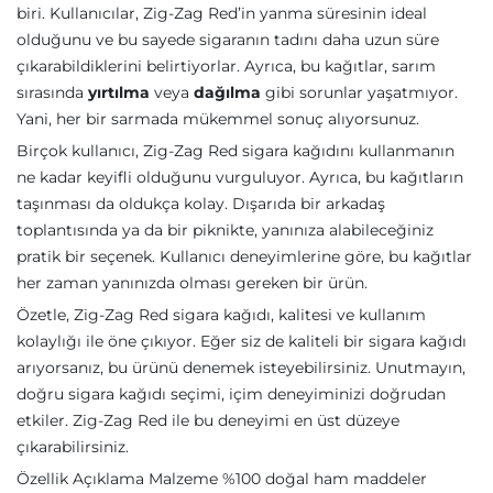
biri. Kullanıcılar, Zig-Zag Red’in yanma süresinin ideal
olduğunu ve bu sayede sigaranın tadını daha uzun süre
çıkarabildiklerini belirtiyorlar. Ayrıca, bu kağıtlar, sarım
sırasında
yırtılma
veya
dağılma
gibi sorunlar yaşatmıyor.
Yani, her bir sarmada mükemmel sonuç alıyorsunuz.
Birçok kullanıcı, Zig-Zag Red sigara kağıdını kullanmanın
ne kadar keyifli olduğunu vurguluyor. Ayrıca, bu kağıtların
taşınması da oldukça kolay. Dışarıda bir arkadaş
toplantısında ya da bir piknikte, yanınıza alabileceğiniz
pratik bir seçenek. Kullanıcı deneyimlerine göre, bu kağıtlar
her zaman yanınızda olması gereken bir ürün.
Özetle, Zig-Zag Red sigara kağıdı, kalitesi ve kullanım
kolaylığı ile öne çıkıyor. Eğer siz de kaliteli bir sigara kağıdı
arıyorsanız, bu ürünü denemek isteyebilirsiniz. Unutmayın,
doğru sigara kağıdı seçimi, içim deneyiminizi doğrudan
etkiler. Zig-Zag Red ile bu deneyimi en üst düzeye
çıkarabilirsiniz.
Özellik Açıklama Malzeme %100 doğal ham maddeler